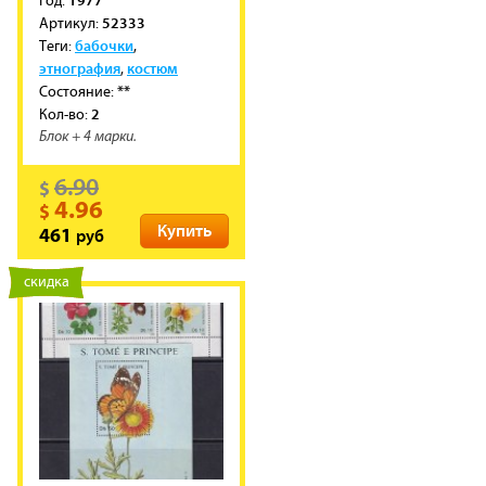
1977
Год:
52333
Артикул:
бабочки
Теги:
,
этнография
костюм
,
**
Состояние:
2
Кол-во:
Блок + 4 марки.
6.90
$
4.96
$
Купить
руб
461
новинка
скидка