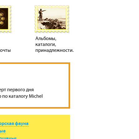
Альбомы,
каталоги,
почты
принадлежности.
ерт первого дня
 по каталогу Michel
орская фауна
ые
кошачьи