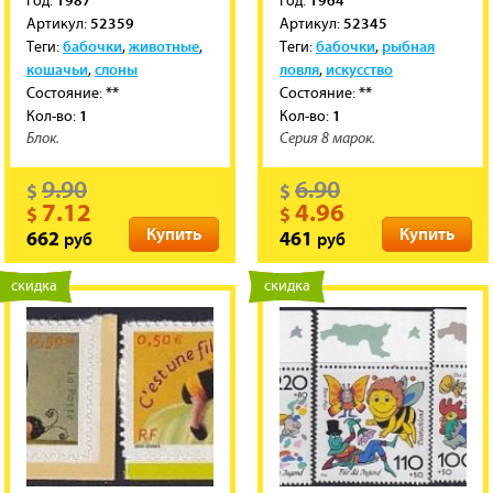
1987
1964
Год:
Год:
52359
52345
Артикул:
Артикул:
бабочки
животные
бабочки
рыбная
Теги:
,
,
Теги:
,
кошачьи
слоны
ловля
искусство
,
,
**
**
Состояние:
Состояние:
1
1
Кол-во:
Кол-во:
Блок.
Серия 8 марок.
9.90
6.90
$
$
7.12
4.96
$
$
Купить
Купить
руб
руб
662
461
новинка
скидка
новинка
скидка