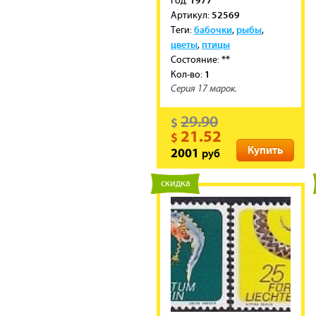
1977
Год:
52569
Артикул:
бабочки
рыбы
Теги:
,
,
цветы
птицы
,
**
Состояние:
1
Кол-во:
Серия 17 марок.
29.90
$
21.52
$
Купить
руб
2001
новинка
скидка