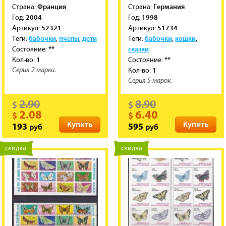
Франция
Германия
Cтрана:
Cтрана:
2004
1998
Год:
Год:
52321
51734
Артикул:
Артикул:
бабочки
пчелы
дети
бабочки
кошки
Теги:
,
,
Теги:
,
,
**
сказки
Состояние:
1
**
Кол-во:
Состояние:
1
Кол-во:
Серия 2 марки.
Серия 5 марок.
2.90
8.90
$
$
2.08
6.40
$
$
Купить
Купить
руб
руб
193
595
новинка
скидка
новинка
скидка