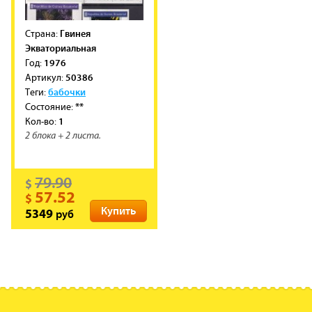
Гвинея
Cтрана:
Экваториальная
1976
Год:
50386
Артикул:
бабочки
Теги:
**
Состояние:
1
Кол-во:
2 блока + 2 листа.
79.90
$
57.52
$
Купить
руб
5349