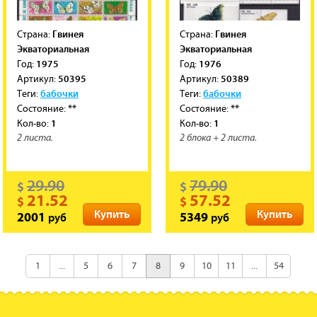
Гвинея
Гвинея
Cтрана:
Cтрана:
Экваториальная
Экваториальная
1975
1976
Год:
Год:
50395
50389
Артикул:
Артикул:
бабочки
бабочки
Теги:
Теги:
**
**
Состояние:
Состояние:
1
1
Кол-во:
Кол-во:
2 листа.
2 блока + 2 листа.
29.90
79.90
$
$
21.52
57.52
$
$
Купить
Купить
руб
руб
2001
5349
1
...
5
6
7
8
9
10
11
...
54