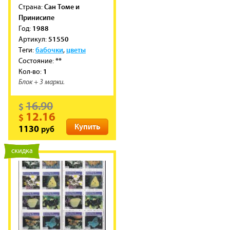
Сан Томе и
Cтрана:
Принисипе
1988
Год:
51550
Артикул:
бабочки
цветы
Теги:
,
**
Состояние:
1
Кол-во:
Блок + 3 марки.
16.90
$
12.16
$
Купить
руб
1130
новинка
скидка