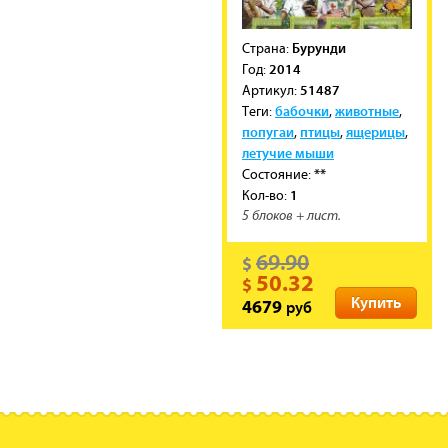
Бурунди
Cтрана:
2014
Год:
51487
Артикул:
бабочки
животные
Теги:
,
,
попугаи
птицы
ящерицы
,
,
,
летучие мыши
**
Состояние:
1
Кол-во:
5 блоков + лист.
69.90
$
50.32
$
Купить
руб
4679