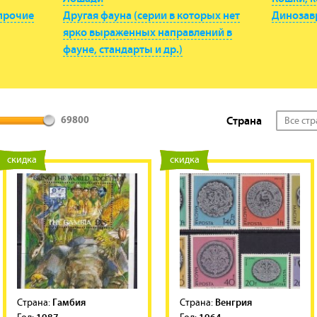
 прочие
Другая фауна (серии в которых нет
Динозав
ярко выраженных направлений в
фауне, стандарты и др.)
Страна
Все ст
69800
новинка
скидка
новинка
скидка
Гамбия
Венгрия
Cтрана:
Cтрана: