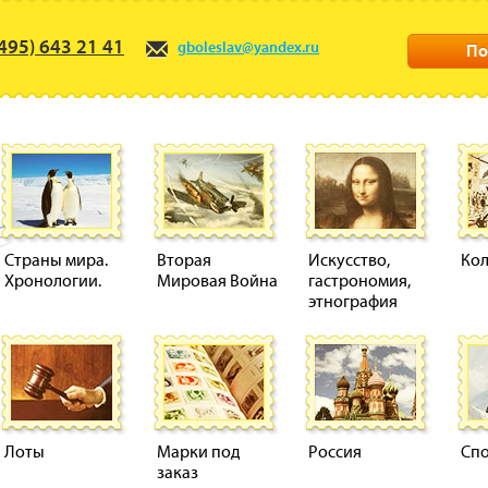
495) 643 21 41
gboleslav@yandex.ru
По
Страны мира.
Вторая
Искусство,
Ко
Хронологии.
Мировая Война
гастрономия,
этнография
Лоты
Марки под
Россия
Сп
заказ