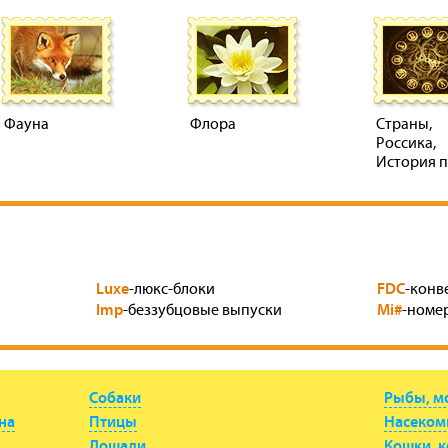
Фауна
Флора
Страны,
Россика,
История 
Luxe
FDC
-люкс-блоки
-конв
Imp
Mi#
-беззубцовые выпуски
-номер
Собаки
Рыбы, м
на
Птицы
Насеком
Лошади
Кошки, 