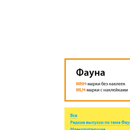
Фауна
MNH
-марки без наклеек
MLH
-марки с наклейками
Все
Редкие выпуски по теме Фау
Млекопитающие