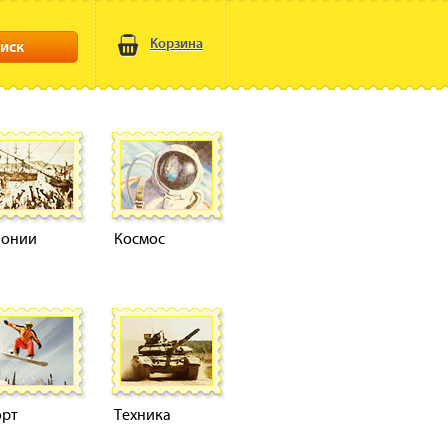
Корзина
иск
лонии
Космос
орт
Техника