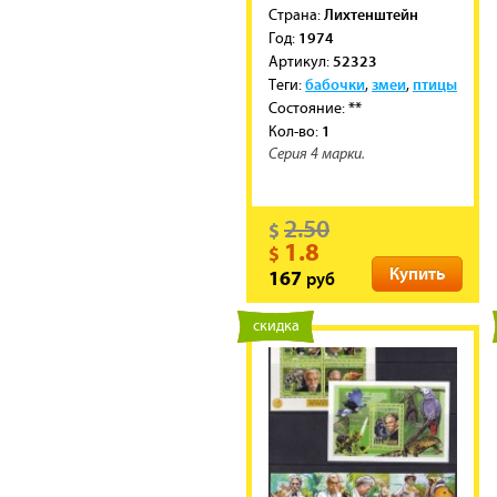
Лихтенштейн
Cтрана:
1974
Год:
52323
Артикул:
бабочки
змеи
птицы
Теги:
,
,
**
Состояние:
1
Кол-во:
Серия 4 марки.
2.50
$
1.8
$
Купить
руб
167
новинка
скидка