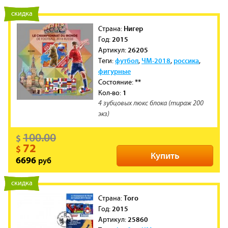
новинка
скидка
Нигер
Cтрана:
2015
Год:
26205
Артикул:
футбол
ЧМ-2018
россика
Теги:
,
,
,
фигурные
**
Состояние:
1
Кол-во:
4 зубцовых люкс блока (тираж 200
экз)
100.00
$
72
$
Купить
руб
6696
новинка
скидка
Того
Cтрана:
2015
Год:
25860
Артикул: