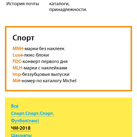
История почты
каталоги,
принадлежности.
Спорт
MNH
-марки без наклеек
Luxe
-люкс-блоки
FDC
-конверт первого дня
MLH
-марки с наклейками
Imp
-беззубцовые выпуски
Mi#
-номер по каталогу Michel
Все
Спорт.Спорт.Спорт.
Футбол(new)
ЧМ-2018
Шахматы