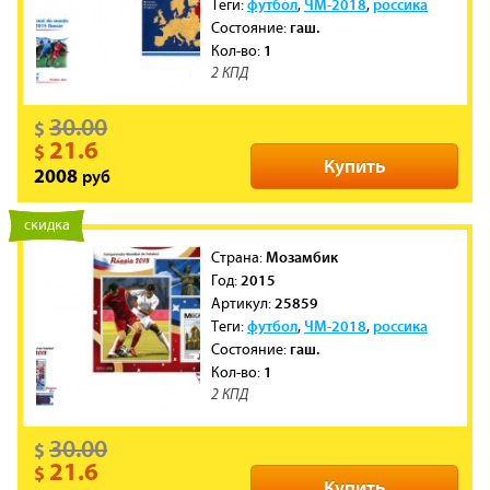
футбол
ЧМ-2018
россика
Теги:
,
,
гаш.
Состояние:
1
Кол-во:
2 КПД
30.00
$
21.6
$
Купить
руб
2008
новинка
скидка
Мозамбик
Cтрана:
2015
Год:
25859
Артикул:
футбол
ЧМ-2018
россика
Теги:
,
,
гаш.
Состояние:
1
Кол-во:
2 КПД
30.00
$
21.6
$
Купить