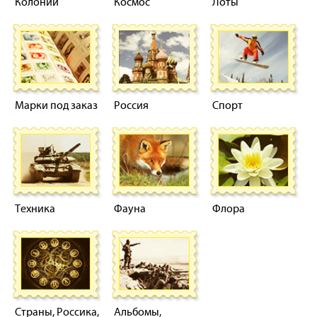
Колонии
Космос
Лоты
Марки под заказ
Россия
Спорт
Техника
Фауна
Флора
Страны, Россика,
Альбомы,