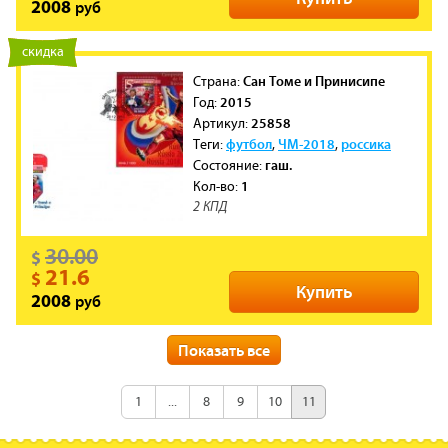
руб
2008
новинка
скидка
Сан Томе и Принисипе
Cтрана:
2015
Год:
25858
Артикул:
футбол
ЧМ-2018
россика
Теги:
,
,
гаш.
Состояние:
1
Кол-во:
2 КПД
30.00
$
21.6
$
Купить
руб
2008
новинка
скидка
Показать все
Мозамбик
Cтрана:
2015
Год:
1
...
8
9
10
11
25843
Артикул:
футбол
ЧМ-2018
россика
Теги:
,
,