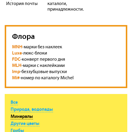
История почты
каталоги,
принадлежности.
Флора
MNH
-марки без наклеек
Luxe
-люкс-блоки
FDC
-конверт первого дня
MLH
-марки с наклейками
Imp
-беззубцовые выпуски
Mi#
-номер по каталогу Michel
Все
Природа, водопады
Минералы
Другие цветы
Грибы