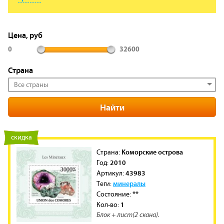
Цена, руб
0
32600
Страна
Все страны
новинка
скидка
Коморские острова
Cтрана:
2010
Год:
43983
Артикул:
минералы
Теги:
**
Состояние:
1
Кол-во:
Блок + лист(2 скана).