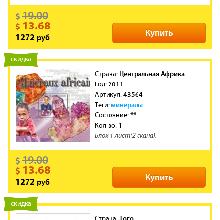
19.00
$
13.68
$
Купить
руб
1272
новинка
скидка
Центральная Африка
Cтрана:
2011
Год:
43564
Артикул:
минералы
Теги:
**
Состояние:
1
Кол-во:
Блок + лист(2 скана).
19.00
$
13.68
$
Купить
руб
1272
новинка
скидка
Того
Cтрана: