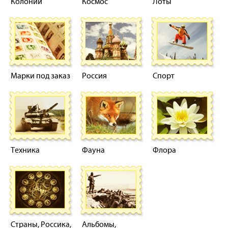
Колонии
Космос
Лоты
Марки под заказ
Россия
Спорт
Техника
Фауна
Флора
Страны, Россика,
Альбомы,