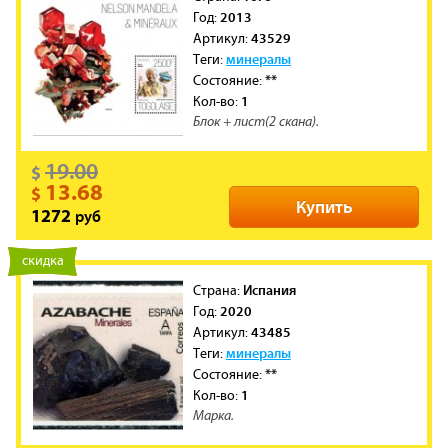
2013
Год:
43529
Артикул:
минералы
Теги:
**
Состояние:
1
Кол-во:
Блок + лист(2 скана).
19.00
$
13.68
$
Купить
руб
1272
новинка
скидка
Испания
Cтрана:
2020
Год:
43485
Артикул:
минералы
Теги:
**
Состояние:
1
Кол-во:
Марка.