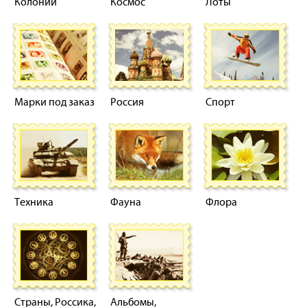
Колонии
Космос
Лоты
Марки под заказ
Россия
Спорт
Техника
Фауна
Флора
Страны, Россика,
Альбомы,