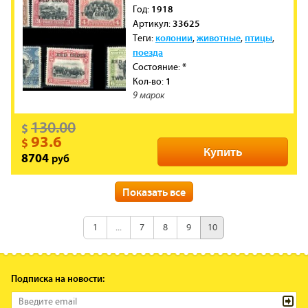
1918
Год:
33625
Артикул:
колонии
животные
птицы
Теги:
,
,
,
поезда
*
Состояние:
1
Кол-во:
9 марок
130.00
$
93.6
$
Купить
руб
8704
новинка
скидка
Показать все
Северное Борнео
Cтрана:
1918
Год:
1
...
7
8
9
10
33623
Артикул:
колонии
животные
птицы
Теги:
,
,
,
поезда
Подписка на новости:
*
Состояние:
1
Кол-во: