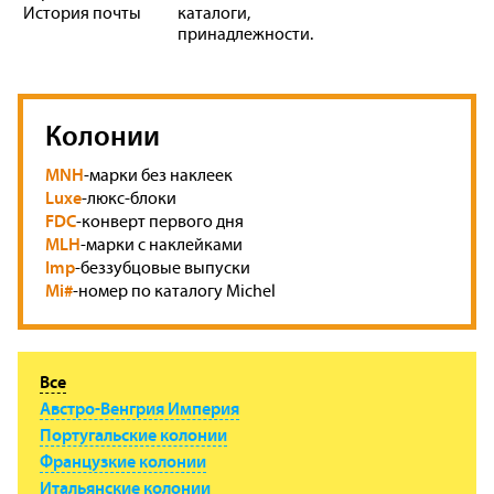
История почты
каталоги,
принадлежности.
Колонии
MNH
-марки без наклеек
Luxe
-люкс-блоки
FDC
-конверт первого дня
MLH
-марки с наклейками
Imp
-беззубцовые выпуски
Mi#
-номер по каталогу Michel
Все
Австро-Венгрия Империя
Португальские колонии
Французкие колонии
Итальянские колонии