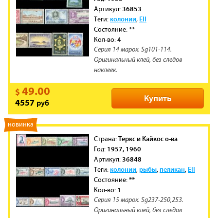
36853
Артикул:
колонии
EII
Теги:
,
**
Состояние:
4
Кол-во:
Серия 14 марок. Sg101-114.
Оригинальный клей, без следов
наклеек.
49.00
$
Купить
руб
4557
новинка
Теркс и Кайкос о-ва
Cтрана:
1957, 1960
Год:
36848
Артикул:
колонии
рыбы
пеликан
EII
Теги:
,
,
,
**
Состояние:
1
Кол-во:
Серия 15 марок. Sg237-250,253.
Оригинальный клей, без следов