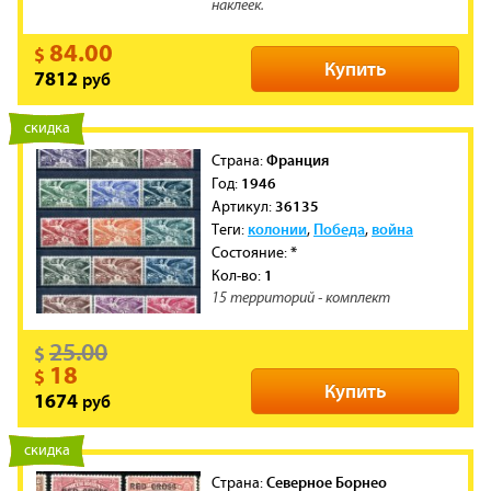
наклеек.
84.00
$
Купить
руб
7812
новинка
скидка
Франция
Cтрана:
1946
Год:
36135
Артикул:
колонии
Победа
война
Теги:
,
,
*
Состояние:
1
Кол-во:
15 территорий - комплект
25.00
$
18
$
Купить
руб
1674
новинка
скидка
Северное Борнео
Cтрана: