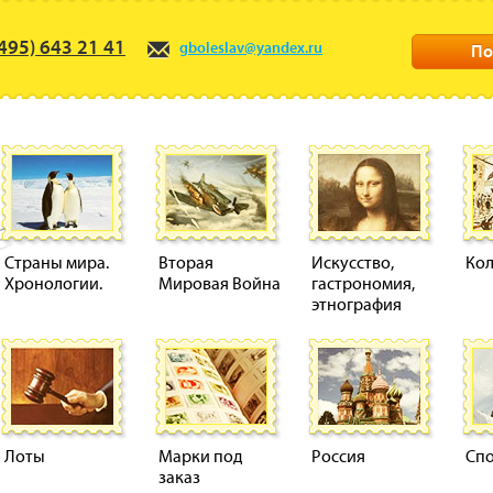
495) 643 21 41
gboleslav@yandex.ru
По
Страны мира.
Вторая
Искусство,
Ко
Хронологии.
Мировая Война
гастрономия,
этнография
Лоты
Марки под
Россия
Сп
заказ