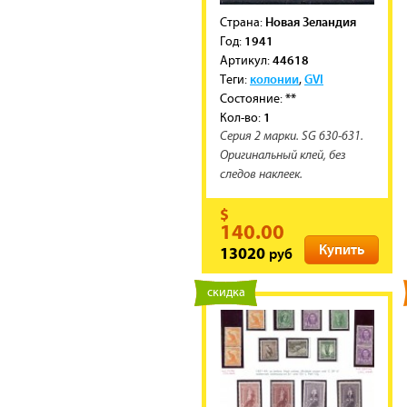
Новая Зеландия
Cтрана:
1941
Год:
44618
Артикул:
колонии
GVI
Теги:
,
**
Состояние:
1
Кол-во:
Серия 2 марки. SG 630-631.
Оригинальный клей, без
следов наклеек.
$
140.00
Купить
руб
13020
новинка
скидка