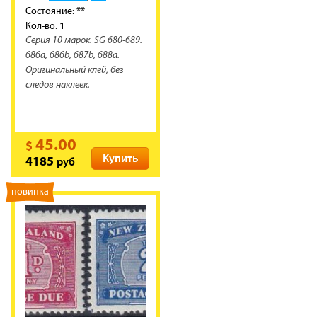
**
Состояние:
1
Кол-во:
Серия 10 марок. SG 680-689.
686a, 686b, 687b, 688a.
Оригинальный клей, без
следов наклеек.
45.00
$
Купить
руб
4185
новинка