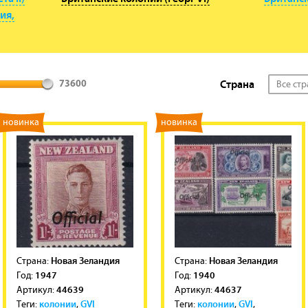
ия,
Страна
Все ст
73600
новинка
новинка
Новая Зеландия
Новая Зеландия
Cтрана:
Cтрана:
1947
1940
Год:
Год:
44639
44637
Артикул:
Артикул:
колонии
GVI
колонии
GVI
Теги:
,
Теги:
,
,