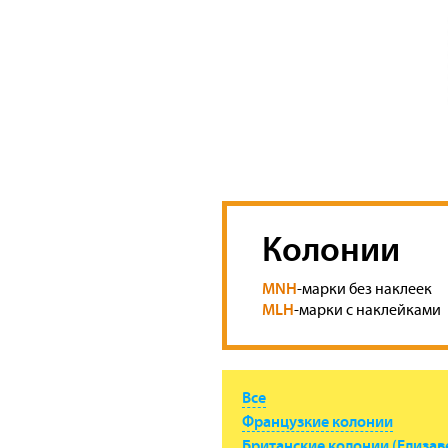
Колонии
MNH
-марки без наклеек
MLH
-марки с наклейками
Все
Французкие колонии
Британские колонии (Елизавет