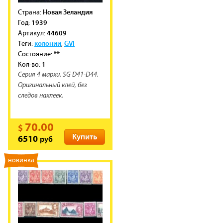
Новая Зеландия
Cтрана:
1939
Год:
44609
Артикул:
колонии
GVI
Теги:
,
**
Состояние:
1
Кол-во:
Серия 4 марки. SG D41-D44.
Оригинальный клей, без
следов наклеек.
70.00
$
Купить
руб
6510
новинка