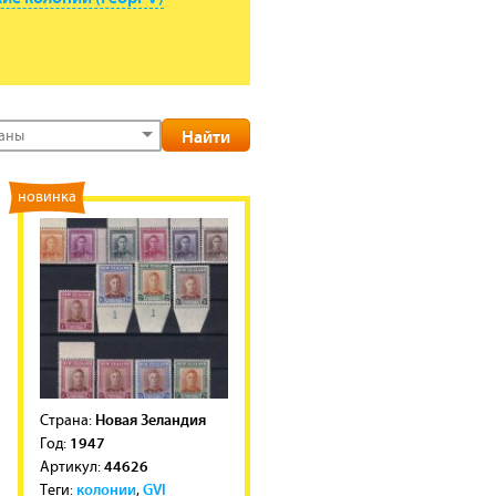
раны
новинка
Новая Зеландия
Cтрана:
1947
Год:
44626
Артикул:
колонии
GVI
Теги:
,