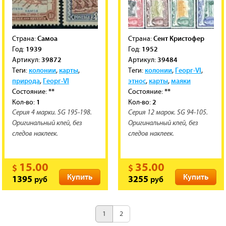
Самоа
Сент Кристофер
Cтрана:
Cтрана:
1939
1952
Год:
Год:
39872
39484
Артикул:
Артикул:
колонии
карты
колонии
Георг-VI
Теги:
,
,
Теги:
,
,
природа
Георг-VI
этнос
карты
маяки
,
,
,
**
**
Состояние:
Состояние:
1
2
Кол-во:
Кол-во:
Серия 4 марки. SG 195-198.
Серия 12 марок. SG 94-105.
Оригинальный клей, без
Оригинальный клей, без
следов наклеек.
следов наклеек.
15.00
35.00
$
$
Купить
Купить
руб
руб
1395
3255
1
2