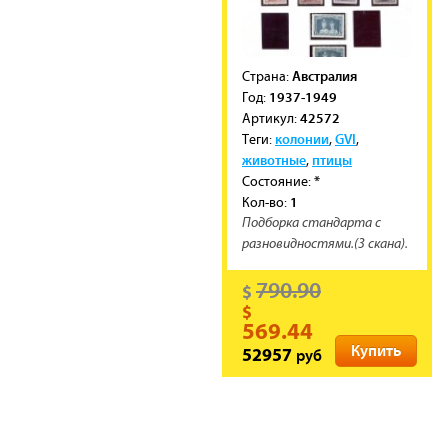
Австралия
Cтрана:
1937-1949
Год:
42572
Артикул:
колонии
GVI
Теги:
,
,
животные
птицы
,
*
Состояние:
1
Кол-во:
Подборка стандарта с
разновидностями.(3 скана).
790.90
$
$
569.44
Купить
руб
52957