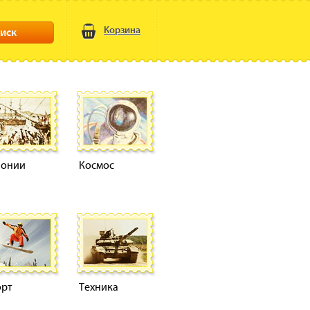
Корзина
иск
лонии
Космос
орт
Техника