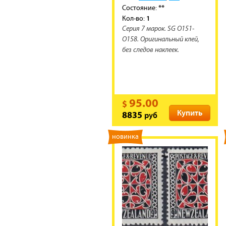
**
Состояние:
1
Кол-во:
Серия 7 марок. SG O151-
O158. Оригинальный клей,
без следов наклеек.
95.00
$
Купить
руб
8835
новинка