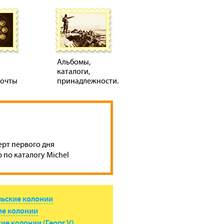
Альбомы,
каталоги,
почты
принадлежности.
ерт первого дня
 по каталогу Michel
льские колонии
ие колонии
ие колонии (Георг V)