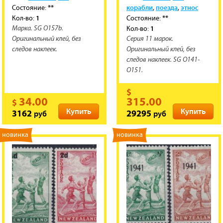
**
корабли
поезда
этнос
Состояние:
,
,
1
**
Кол-во:
Состояние:
1
Кол-во:
Марка. SG O157b.
Оригинальный клей, без
Серия 11 марок.
следов наклеек.
Оригинальный клей, без
следов наклеек. SG O141-
O151.
$
34.00
315.00
$
Купить
Купить
руб
руб
3162
29295
новинка
новинка