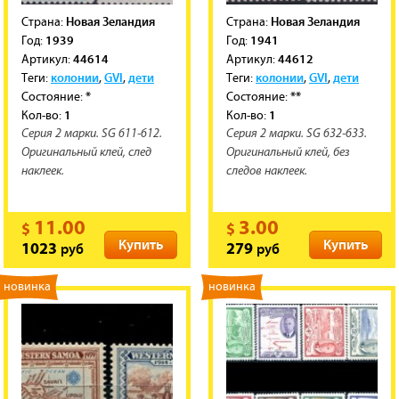
Новая Зеландия
Новая Зеландия
Cтрана:
Cтрана:
1939
1941
Год:
Год:
44614
44612
Артикул:
Артикул:
колонии
GVI
дети
колонии
GVI
дети
Теги:
,
,
Теги:
,
,
*
**
Состояние:
Состояние:
1
1
Кол-во:
Кол-во:
Серия 2 марки. SG 611-612.
Серия 2 марки. SG 632-633.
Оригинальный клей, след
Оригинальный клей, без
наклеек.
следов наклеек.
11.00
3.00
$
$
Купить
Купить
руб
руб
1023
279
новинка
новинка