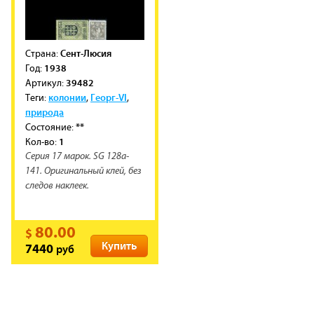
Сент-Люсия
Cтрана:
1938
Год:
39482
Артикул:
колонии
Георг-VI
Теги:
,
,
природа
**
Состояние:
1
Кол-во:
Серия 17 марок. SG 128a-
141. Оригинальный клей, без
следов наклеек.
80.00
$
Купить
руб
7440