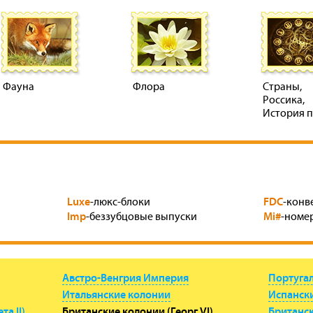
Фауна
Флора
Страны,
Россика,
История 
Luxe
FDC
-люкс-блоки
-конв
Imp
Mi#
-беззубцовые выпуски
-номер
Австро-Венгрия Империя
Португа
Итальянские колонии
Испанск
а II)
Британские колонии (Георг VI)
Британск