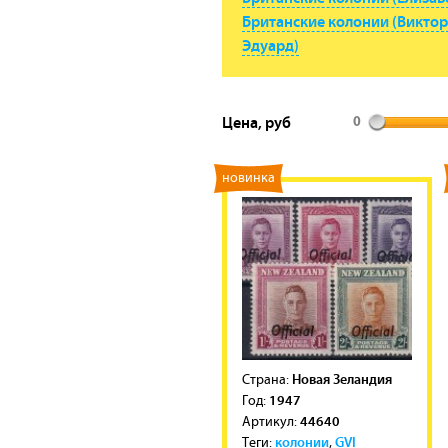
Британские колонии (Виктор
Эдуард)
Цена, руб
0
новинка
Новая Зеландия
Cтрана:
1947
Год:
44640
Артикул:
колонии
GVI
Теги:
,