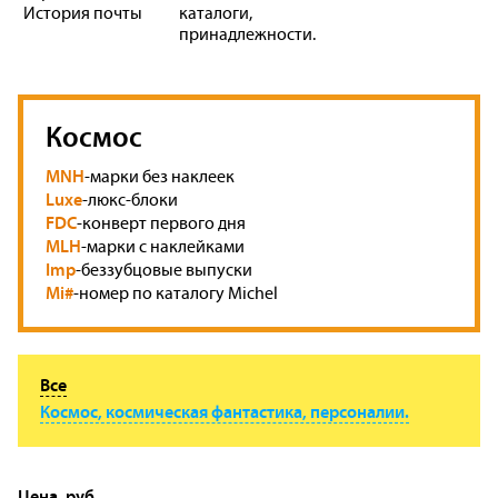
История почты
каталоги,
принадлежности.
Космос
MNH
-марки без наклеек
Luxe
-люкс-блоки
FDC
-конверт первого дня
MLH
-марки с наклейками
Imp
-беззубцовые выпуски
Mi#
-номер по каталогу Michel
Все
Космос, космическая фантастика, персоналии.
Цена, руб