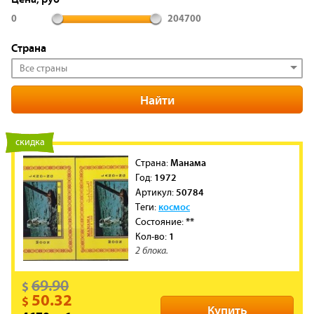
0
204700
Страна
Все страны
новинка
скидка
Манама
Cтрана:
1972
Год:
50784
Артикул:
космос
Теги:
**
Состояние:
1
Кол-во:
2 блока.
69.90
$
50.32
$
Купить