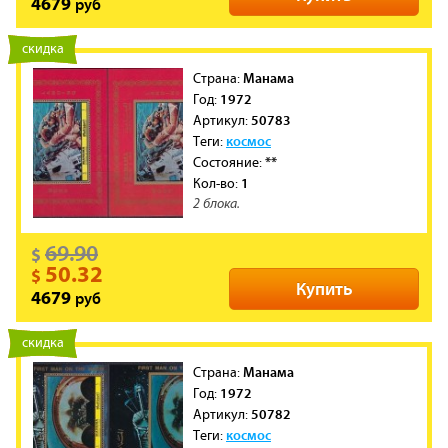
руб
4679
новинка
скидка
Манама
Cтрана:
1972
Год:
50783
Артикул:
космос
Теги:
**
Состояние:
1
Кол-во:
2 блока.
69.90
$
50.32
$
Купить
руб
4679
новинка
скидка
Манама
Cтрана:
1972
Год:
50782
Артикул:
космос
Теги: