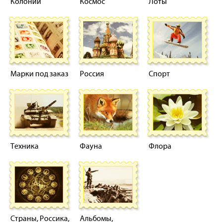
Колонии
Космос
Лоты
Марки под заказ
Россия
Спорт
Техника
Фауна
Флора
Страны, Россика,
Альбомы,