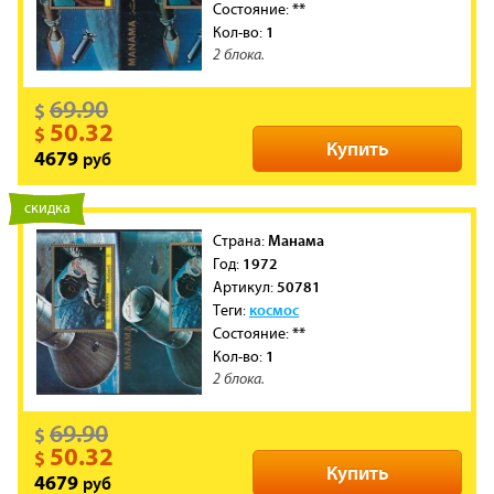
**
Состояние:
1
Кол-во:
2 блока.
69.90
$
50.32
$
Купить
руб
4679
новинка
скидка
Манама
Cтрана:
1972
Год:
50781
Артикул:
космос
Теги:
**
Состояние:
1
Кол-во:
2 блока.
69.90
$
50.32
$
Купить
руб
4679