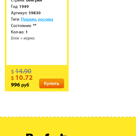
Cтрана:
1949
Год:
59830
Артикул:
Пушкин
россика
Теги:
,
**
Состояние:
1
Кол-во:
Блок + марка.
14.90
$
10.72
$
Купить
руб
996