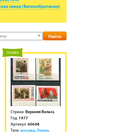
кая семья (Великобритания)
раны
новинка
скидка
Верхняя Вольта
Cтрана:
1977
Год:
60648
Артикул:
россика
Ленин
Теги:
,
,