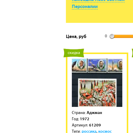
Персоналии
Цена, руб
0
новинка
скидка
Аджман
Cтрана:
1972
Год:
61209
Артикул:
россика
космос
Теги:
,