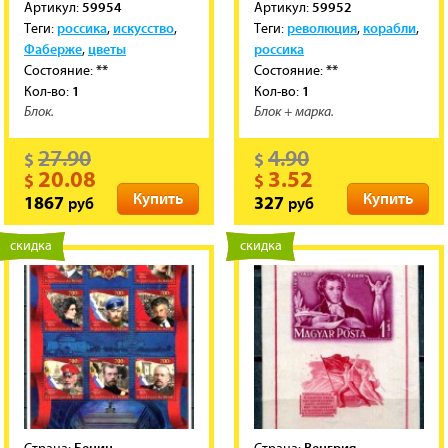
59954
59952
Артикул:
Артикул:
россика
искусство
революция
корабли
Теги:
,
,
Теги:
,
,
Фаберже
цветы
россика
,
**
**
Состояние:
Состояние:
1
1
Кол-во:
Кол-во:
Блок.
Блок + марка.
27.90
4.90
$
$
20.08
3.52
$
$
Купить
Купить
руб
руб
1867
327
новинка
скидка
новинка
скидка
Бенин
Венгрия