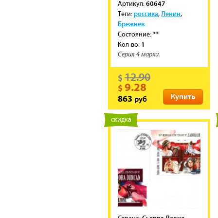
60647
Артикул:
россика
Ленин
Теги:
,
,
Брежнев
**
Состояние:
1
Кол-во:
Серия 4 марки.
12.90
$
9.28
$
Купить
руб
863
новинка
скидка
Сьерра Леоне