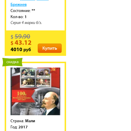
Брежнев
**
Состояние:
1
Кол-во:
Серия 4 марки б/з.
59.90
$
43.12
$
Купить
руб
4010
новинка
скидка
Мали
Cтрана:
2017
Год: