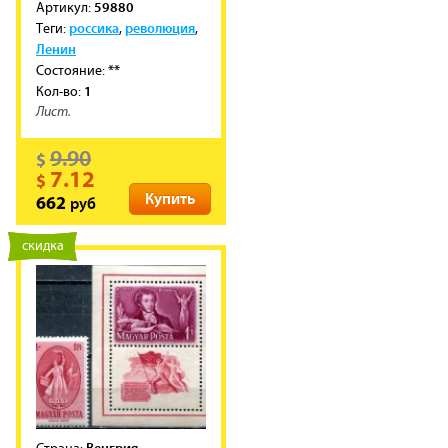
59880
Артикул:
россика
революция
Теги:
,
,
Ленин
**
Состояние:
1
Кол-во:
Лист.
9.90
$
7.12
$
Купить
руб
662
новинка
скидка
Венгрия