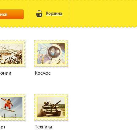
Корзина
иск
лонии
Космос
орт
Техника