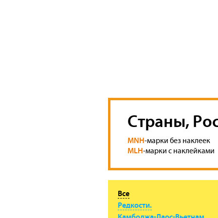
Страны, Ро
MNH
-марки без наклеек
MLH
-марки с наклейками
Все
Редкости.
Камбоджа-Лаос-Вьетнам