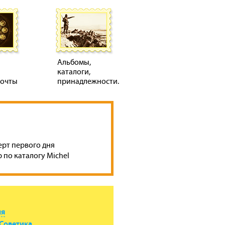
Альбомы,
каталоги,
почты
принадлежности.
ерт первого дня
 по каталогу Michel
ия
Советика