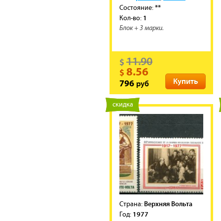
**
Состояние:
1
Кол-во:
Блок + 3 марки.
11.90
$
8.56
$
Купить
руб
796
новинка
скидка
Верхняя Вольта
Cтрана:
1977
Год: