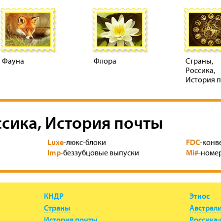
Фауна
Флора
Страны,
Россика,
История 
ссика, История почты
Luxe
FDC
-люкс-блоки
-конв
Imp
Mi#
-беззубцовые выпуски
-номер
КНДР
Этнос
Страны
Австрал
История почты
Россика-