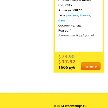
Cтрана:
2017
Год:
59877
Артикул:
россика
Есенин
Теги:
,
,
балет
гаш.
Состояние:
1
Кол-во:
2 конверта КПД(2 фото)
24.90
$
17.92
$
Купить
руб
1666
© 2014 Worlstamps.ru.