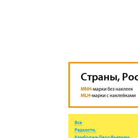
Страны, Ро
MNH
-марки без наклеек
MLH
-марки с наклейками
Все
Редкости.
Камбоджа-Лаос-Вьетнам