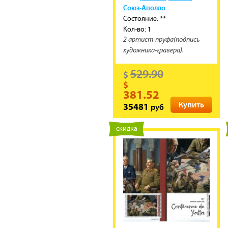
Союз-Аполло
**
Состояние:
1
Кол-во:
2 артист-пруфа(подпись
художника-гравера).
529.90
$
$
381.52
Купить
руб
35481
новинка
скидка