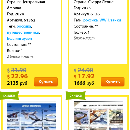
Центральная
Сьерра Леоне
Cтрана:
Cтрана:
Африка
2025
Год:
2024
61361
Год:
Артикул:
61362
россика
WWII
танки
Артикул:
Теги:
,
,
россика
**
Теги:
,
Состояние:
путешественники
1
,
Кол-во:
Беллингаузен
Блок + лист.
**
Состояние:
1
Кол-во:
2 блока + лист.
31.90
24.90
$
$
22.96
17.92
$
$
Купить
Купить
руб
руб
2135
1666
новинка
скидка
новинка
скидка