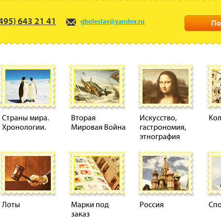
495) 643 21 41
gboleslav@yandex.ru
По
Страны мира.
Вторая
Искусство,
Ко
Хронологии.
Мировая Война
гастрономия,
этнография
Лоты
Марки под
Россия
Сп
заказ