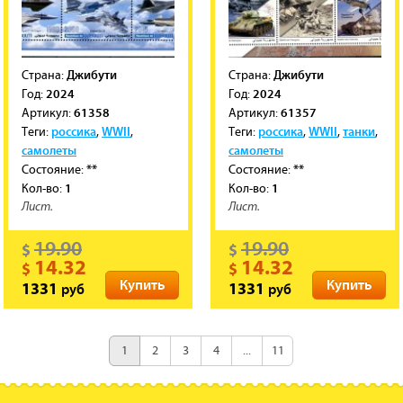
Джибути
Джибути
Cтрана:
Cтрана:
2024
2024
Год:
Год:
61358
61357
Артикул:
Артикул:
россика
WWII
россика
WWII
танки
Теги:
,
,
Теги:
,
,
,
самолеты
самолеты
**
**
Состояние:
Состояние:
1
1
Кол-во:
Кол-во:
Лист.
Лист.
19.90
19.90
$
$
14.32
14.32
$
$
Купить
Купить
руб
руб
1331
1331
1
2
3
4
...
11