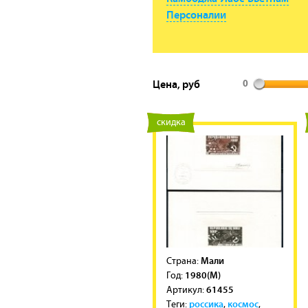
Персоналии
Цена, руб
0
новинка
скидка
Мали
Cтрана:
1980(M)
Год:
61455
Артикул:
россика
космос
Теги:
,
,