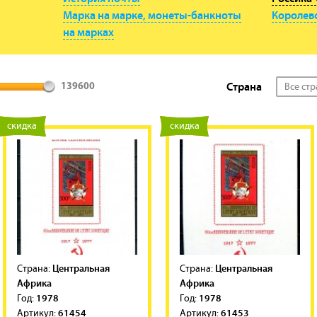
Марка на марке, монеты-банкноты
Королевс
на марках
Страна
Все ст
139600
новинка
скидка
новинка
скидка
Центральная
Центральная
Cтрана:
Cтрана:
Африка
Африка
1978
1978
Год:
Год:
61454
61453
Артикул:
Артикул: