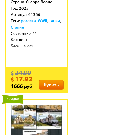
Сьерра Леоне
Cтрана:
2025
Год:
61360
Артикул:
россика
WWII
танки
Теги:
,
,
,
Сталин
**
Состояние:
1
Кол-во:
Блок + лист.
24.90
$
17.92
$
Купить
руб
1666
новинка
скидка