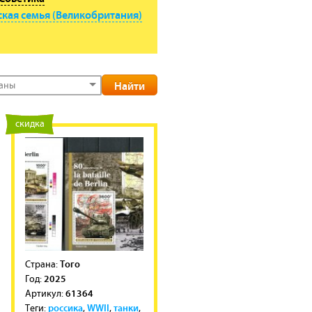
кая семья (Великобритания)
раны
новинка
скидка
Того
Cтрана:
2025
Год:
61364
Артикул:
россика
WWII
танки
Теги:
,
,
,