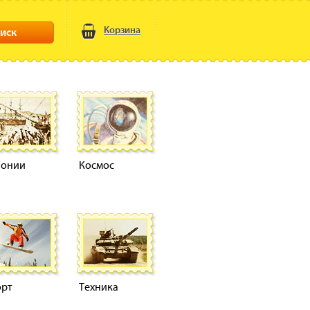
Корзина
иск
лонии
Космос
орт
Техника