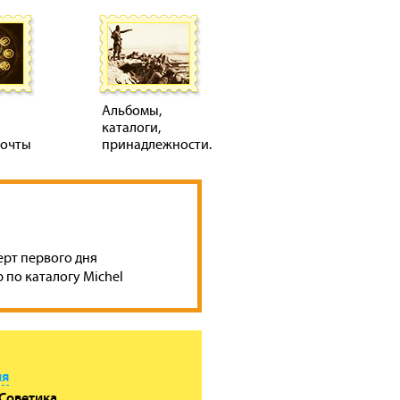
Альбомы,
каталоги,
почты
принадлежности.
ерт первого дня
 по каталогу Michel
ия
Советика