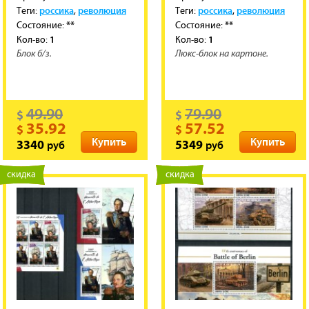
россика
революция
россика
революция
Теги:
,
Теги:
,
**
**
Состояние:
Состояние:
1
1
Кол-во:
Кол-во:
Блок б/з.
Люкс-блок на картоне.
49.90
79.90
$
$
35.92
57.52
$
$
Купить
Купить
руб
руб
3340
5349
новинка
скидка
новинка
скидка