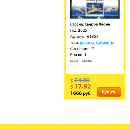
Сьерра Леоне
Cтрана:
2025
Год:
61359
Артикул:
россика
самолеты
Теги:
,
**
Состояние:
1
Кол-во:
Блок + лист.
24.90
$
17.92
$
Купить
руб
1666