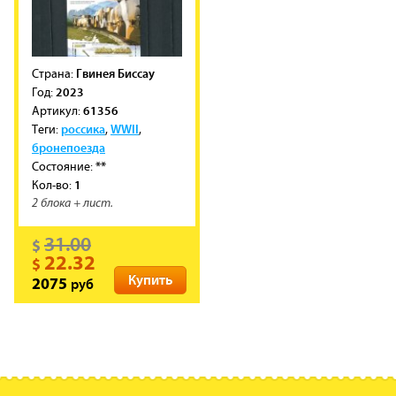
Гвинея Биссау
Cтрана:
2023
Год:
61356
Артикул:
россика
WWII
Теги:
,
,
бронепоезда
**
Состояние:
1
Кол-во:
2 блока + лист.
31.00
$
22.32
$
Купить
руб
2075