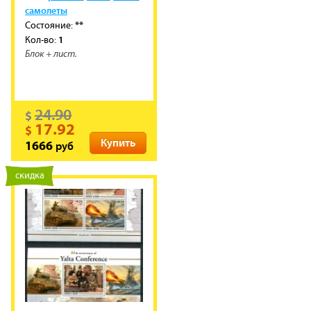
самолеты
**
Состояние:
1
Кол-во:
Блок + лист.
24.90
$
17.92
$
Купить
руб
1666
новинка
скидка