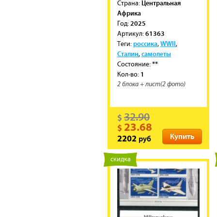
Центральная
Cтрана:
Африка
2025
Год:
61363
Артикул:
россика
WWII
Теги:
,
,
Сталин
самолеты
,
**
Состояние:
1
Кол-во:
2 блока + лист(2 фото)
32.90
$
23.68
$
Купить
руб
2202
новинка
скидка