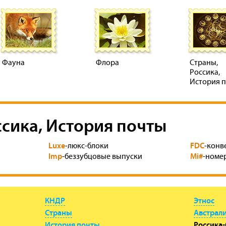
Фауна
Флора
Страны,
Россика,
История 
ссика, История почты
Luxe
FDC
-люкс-блоки
-конв
Imp
Mi#
-беззубцовые выпуски
-номер
КНДР
Этнос
Страны
Австрал
История почты
Россика-