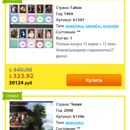
Габон
Cтрана:
1969
Год:
61397
Артикул:
живопись
омнибус
колонии
Теги:
,
,
**
Состояние:
1
Кол-во:
Полный выпуск 15 марок + 15 люкс-
блоков(шикарная сохранность)(7
фото).
449.90
$
323.92
$
Купить
руб
30124
новинка
скидка
Чехия
Cтрана:
2008
Год:
61396
Артикул:
живопись
Теги:
**
Состояние: