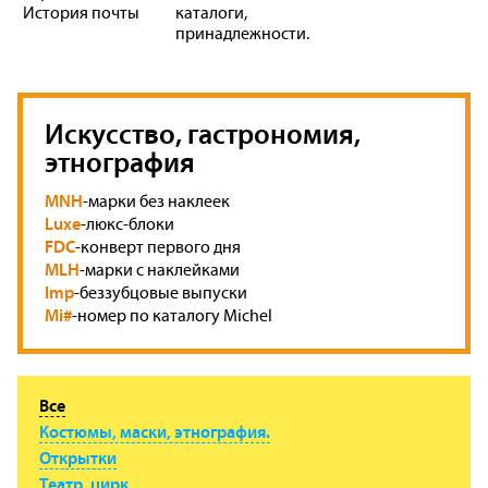
История почты
каталоги,
принадлежности.
Искусство, гастрономия,
этнография
MNH
-марки без наклеек
Luxe
-люкс-блоки
FDC
-конверт первого дня
MLH
-марки с наклейками
Imp
-беззубцовые выпуски
Mi#
-номер по каталогу Michel
Все
Костюмы, маски, этнография.
Открытки
Театр, цирк