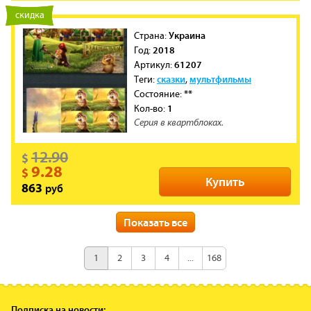
новинка
скидка
Украина
Cтрана:
2018
Год:
61207
Артикул:
сказки
мультфильмы
Теги:
,
**
Состояние:
1
Кол-во:
Серия в квартблоках.
12.90
$
9.28
$
Купить
руб
863
новинка
скидка
Показать все
Украина
Cтрана:
2018
Год:
1
2
3
4
...
168
61206
Артикул:
сказки
мультфильмы
Теги:
,
**
Состояние:
Подписка на новости: