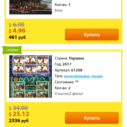
1
Кол-во:
Блок.
6.90
$
4.96
$
Купить
руб
461
новинка
скидка
Украина
Cтрана:
2017
Год:
61208
Артикул:
мультфильмы
сказки
Теги:
,
**
Состояние:
2
Кол-во:
4 листа(2 фото)
34.90
$
25.12
$
Купить
руб
2336