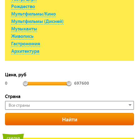
Рождество
Мультфильмы/Кино
Мультфильмы (Дисней)
Музыканты
Живопись
Гастрономия
Архитектура
Цена, руб
0
697600
Страна
Все страны
новинка
скидка