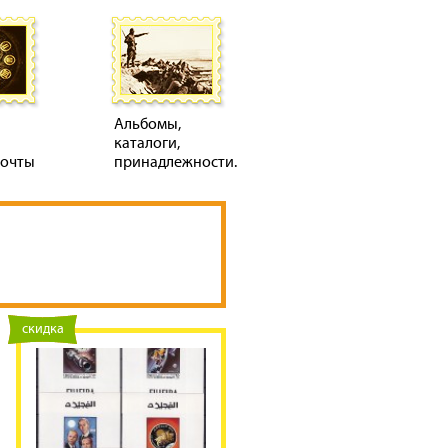
Альбомы,
каталоги,
почты
принадлежности.
новинка
скидка