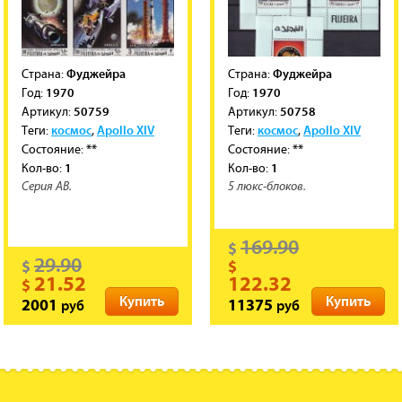
Фуджейра
Фуджейра
Cтрана:
Cтрана:
1970
1970
Год:
Год:
50759
50758
Артикул:
Артикул:
космос
Apollo XIV
космос
Apollo XIV
Теги:
,
Теги:
,
**
**
Состояние:
Состояние:
1
1
Кол-во:
Кол-во:
Серия AB.
5 люкс-блоков.
169.90
$
29.90
$
$
21.52
122.32
$
Купить
Купить
руб
руб
2001
11375