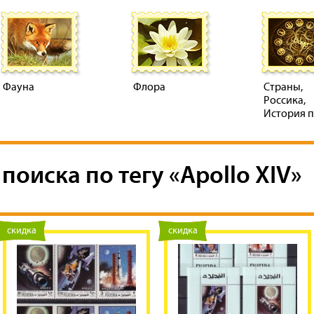
Фауна
Флора
Страны,
Россика,
История 
поиска по тегу «Apollo XIV»
новинка
скидка
новинка
скидка