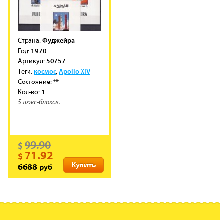
Фуджейра
Cтрана:
1970
Год:
50757
Артикул:
космос
Apollo XIV
Теги:
,
**
Состояние:
1
Кол-во:
5 люкс-блоков.
99.90
$
71.92
$
Купить
руб
6688