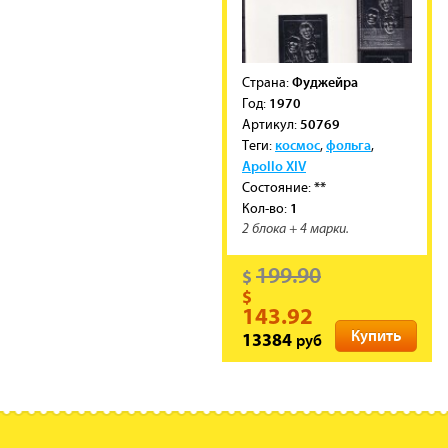
Фуджейра
Cтрана:
1970
Год:
50769
Артикул:
космос
фольга
Теги:
,
,
Apollo XIV
**
Состояние:
1
Кол-во:
2 блока + 4 марки.
199.90
$
$
143.92
Купить
руб
13384