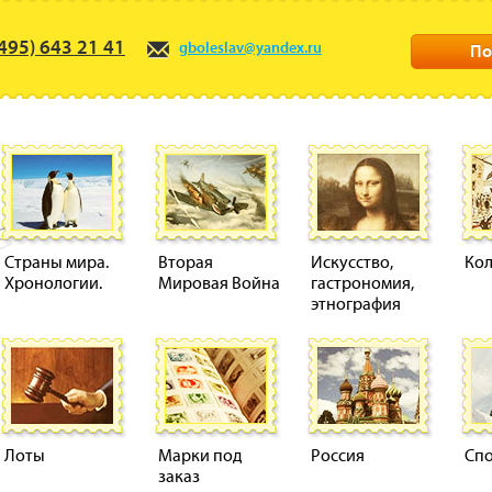
495) 643 21 41
gboleslav@yandex.ru
По
Страны мира.
Вторая
Искусство,
Ко
Хронологии.
Мировая Война
гастрономия,
этнография
Лоты
Марки под
Россия
Сп
заказ