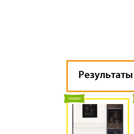
Результаты 
новинка
скидка