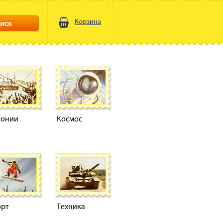
Корзина
иск
лонии
Космос
орт
Техника