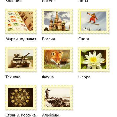
Колонии
Космос
Лоты
Марки под заказ
Россия
Спорт
Техника
Фауна
Флора
Страны, Россика,
Альбомы,