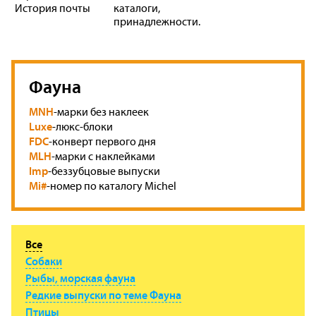
История почты
каталоги,
принадлежности.
Фауна
MNH
-марки без наклеек
Luxe
-люкс-блоки
FDC
-конверт первого дня
MLH
-марки с наклейками
Imp
-беззубцовые выпуски
Mi#
-номер по каталогу Michel
Все
Собаки
Рыбы, морская фауна
Редкие выпуски по теме Фауна
Птицы