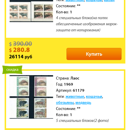
**
Состояние:
1
Кол-во:
4 специальных блока(на полях
обесцвеченные изображения марок-
защита от копирования)
390.00
$
280.8
$
Купить
руб
26114
новинка
скидка
Лаос
Cтрана:
1969
Год:
61179
Артикул:
животные
кошачьи
Теги:
,
,
обезьяны
медведь
,
**
Состояние:
1
Кол-во:
5 специальных блоков(2 фото)