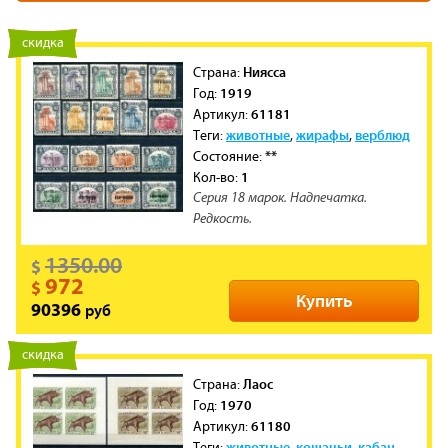
новинка
скидка
Ниясса
Cтрана:
1919
Год:
61181
Артикул:
животные
жирафы
верблюд
Теги:
,
,
**
Состояние:
1
Кол-во:
Серия 18 марок. Надпечатка.
Редкость.
1350.00
$
972
$
Купить
руб
90396
новинка
скидка
Лаос
Cтрана:
1970
Год:
61180
Артикул:
животные
кошачьи
кабан
Теги:
,
,