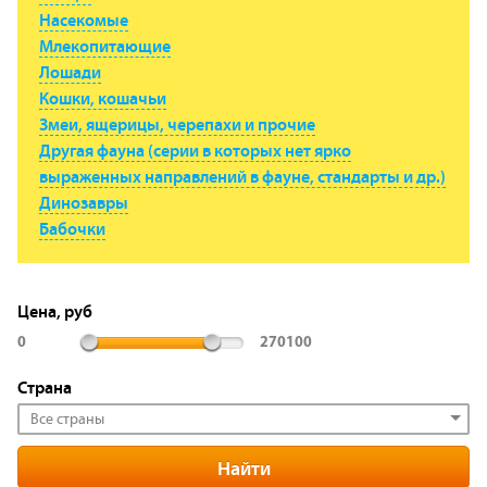
Насекомые
Млекопитающие
Лошади
Кошки, кошачьи
Змеи, ящерицы, черепахи и прочие
Другая фауна (серии в которых нет ярко
выраженных направлений в фауне, стандарты и др.)
Динозавры
Бабочки
Цена, руб
0
270100
Страна
Все страны