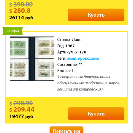
390.00
$
280.8
$
Купить
руб
26114
новинка
скидка
Лаос
Cтрана:
1967
Год:
61178
Артикул:
змеи
крокодилы
Теги:
,
**
Состояние:
1
Кол-во:
4 специальных блока(на полях
обесцвеченные изображения марок-
защита от копирования)
290.90
$
209.44
$
Купить
руб
19477
новинка
скидка
Показать все