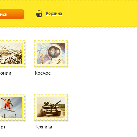
Корзина
иск
лонии
Космос
орт
Техника