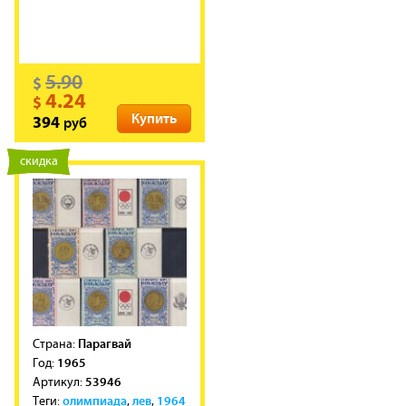
5.90
$
4.24
$
Купить
руб
394
новинка
скидка
Парагвай
Cтрана:
1965
Год:
53946
Артикул:
олимпиада
лев
1964
Теги:
,
,