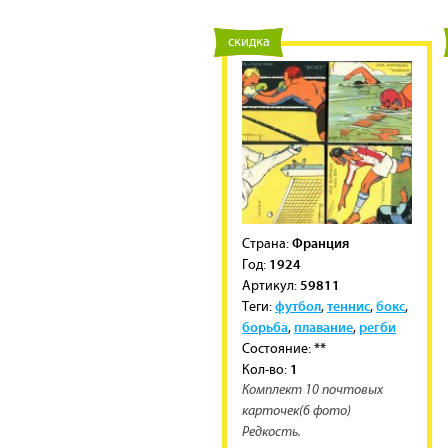
новинка
скидка
Франция
Cтрана:
1924
Год:
59811
Артикул:
футбол
теннис
бокс
Теги:
,
,
,
борьба
плавание
регби
,
,
**
Состояние:
1
Кол-во:
Комплект 10 почтовых
карточек(6 фото)
Редкость.