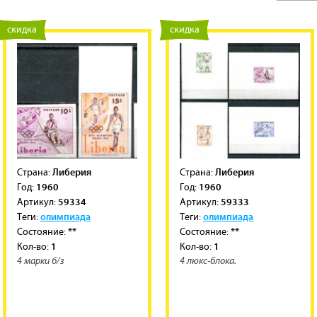
новинка
скидка
новинка
скидка
Либерия
Либерия
Cтрана:
Cтрана:
1960
1960
Год:
Год:
59334
59333
Артикул:
Артикул:
олимпиада
олимпиада
Теги:
Теги:
**
**
Состояние:
Состояние:
1
1
Кол-во:
Кол-во:
4 марки б/з
4 люкс-блока.