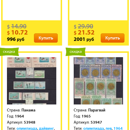
14.90
29.90
$
$
10.72
21.52
$
$
Купить
Купить
руб
руб
996
2001
новинка
скидка
новинка
скидка
Панама
Парагвай
Cтрана:
Cтрана:
1964
1965
Год:
Год:
53948
53947
Артикул:
Артикул:
олимпиада
дайвинг
олимпиада
лев
1964
Теги:
,
,
Теги:
,
,