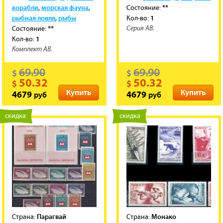
корабли
морская фауна
**
,
,
Состояние:
рыбная ловля
рыбы
1
,
Кол-во:
**
Состояние:
Серия АВ.
1
Кол-во:
Комплект АВ.
69.90
69.90
$
$
50.32
50.32
$
$
Купить
Купить
руб
руб
4679
4679
новинка
скидка
новинка
скидка
Парагвай
Монако
Cтрана:
Cтрана: