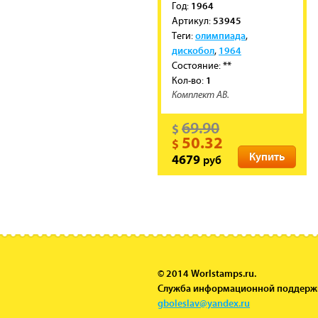
1964
Год:
53945
Артикул:
олимпиада
Теги:
,
дискобол
1964
,
**
Состояние:
1
Кол-во:
Комплект АВ.
69.90
$
50.32
$
Купить
руб
4679
© 2014 Worlstamps.ru.
Служба информационной поддерж
gboleslav@yandex.ru