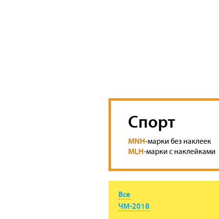
Спорт
MNH
-марки без наклеек
MLH
-марки с наклейками
Все
ЧМ-2018