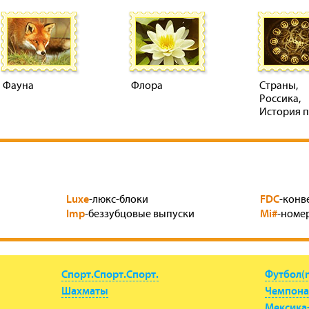
Фауна
Флора
Страны,
Россика,
История 
Luxe
FDC
-люкс-блоки
-конв
Imp
Mi#
-беззубцовые выпуски
-номер
Спорт.Спорт.Спорт.
Футбол(
Шахматы
Чемпона
Мексика