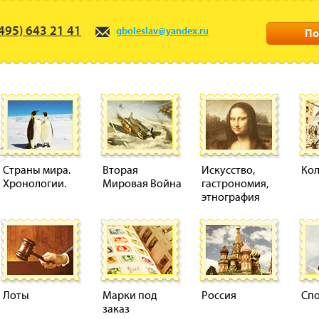
495) 643 21 41
gboleslav@yandex.ru
По
Страны мира.
Вторая
Искусство,
Ко
Хронологии.
Мировая Война
гастрономия,
этнография
Лоты
Марки под
Россия
Сп
заказ