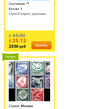
**
Состояние:
1
Кол-во:
Серия 8 марок с купонами.
34.90
$
25.12
$
Купить
руб
2336
новинка
скидка
Монако
Cтрана: