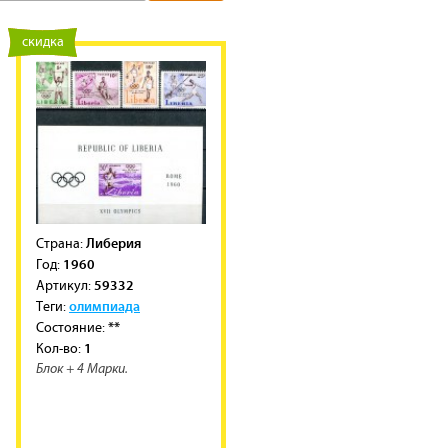
новинка
скидка
Либерия
Cтрана:
1960
Год:
59332
Артикул:
олимпиада
Теги:
**
Состояние:
1
Кол-во:
Блок + 4 Марки.