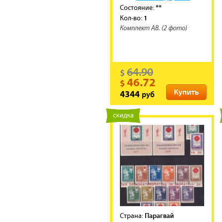
**
Состояние:
1
Кол-во:
Комплект АВ. (2 фото)
64.90
$
46.72
$
Купить
руб
4344
новинка
скидка
Парагвай
Cтрана: