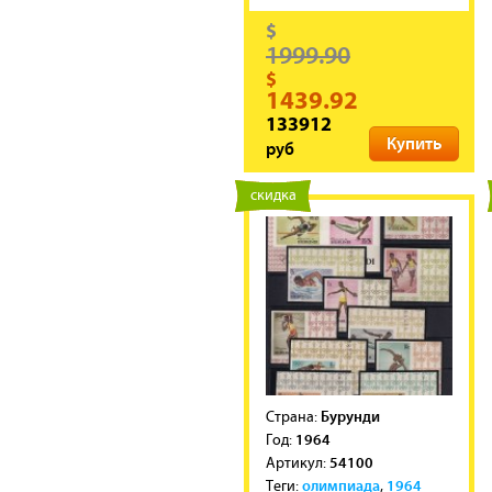
$
1999.90
$
1439.92
133912
Купить
руб
новинка
скидка
Бурунди
Cтрана:
1964
Год:
54100
Артикул:
олимпиада
1964
Теги:
,