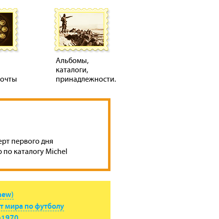
Альбомы,
каталоги,
почты
принадлежности.
ерт первого дня
 по каталогу Michel
new)
т мира по футболу
-1970