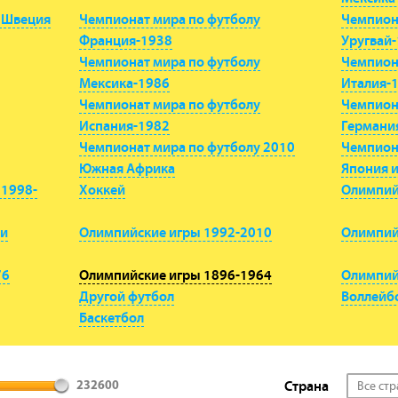
 Швеция
Чемпионат мира по футболу
Чемпион
Франция-1938
Уругвай
Чемпионат мира по футболу
Чемпион
Мексика-1986
Италия-
Чемпионат мира по футболу
Чемпион
Испания-1982
Германи
Чемпионат мира по футболу 2010
Чемпиона
Южная Африка
Япония и
 1998-
Хоккей
Олимпий
чи
Олимпийские игры 1992-2010
Олимпий
76
Олимпийские игры 1896-1964
Олимпий
Другой футбол
Воллейб
Баскетбол
Страна
Все ст
232600