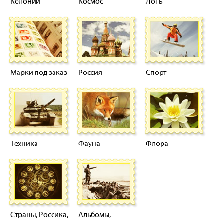
Колонии
Космос
Лоты
Марки под заказ
Россия
Спорт
Техника
Фауна
Флора
Страны, Россика,
Альбомы,