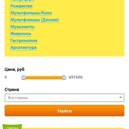
Рождество
Мультфильмы/Кино
Мультфильмы (Дисней)
Музыканты
Живопись
Гастрономия
Архитектура
Цена, руб
0
697600
Страна
Все страны
новинка
скидка