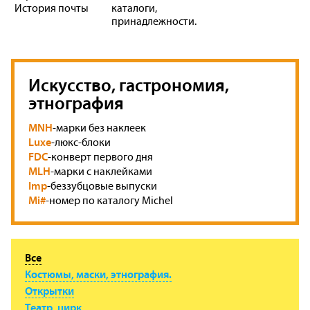
История почты
каталоги,
принадлежности.
Искусство, гастрономия,
этнография
MNH
-марки без наклеек
Luxe
-люкс-блоки
FDC
-конверт первого дня
MLH
-марки с наклейками
Imp
-беззубцовые выпуски
Mi#
-номер по каталогу Michel
Все
Костюмы, маски, этнография.
Открытки
Театр, цирк