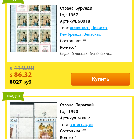
Бурунди
Cтрана:
1967
Год:
60018
Артикул:
живопись
Пикассо
Теги:
,
,
Рембрандт
Веласкас
,
**
Состояние:
1
Кол-во:
Серия 6 листов б/з(6 фото).
119.90
$
86.32
$
Купить
руб
8027
новинка
скидка
Парагвай
Cтрана:
1990
Год:
60007
Артикул:
этнография
Теги:
**
Состояние:
1
Кол-во: