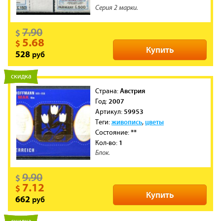
Серия 2 марки.
7.90
$
5.68
$
Купить
руб
528
новинка
скидка
Австрия
Cтрана:
2007
Год:
59953
Артикул:
живопись
цветы
Теги:
,
**
Состояние:
1
Кол-во:
Блок.
9.90
$
7.12
$
Купить
руб
662