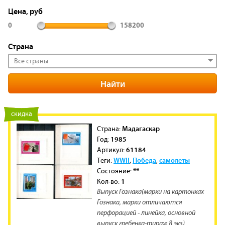
Цена, руб
0
158200
Страна
Все страны
новинка
скидка
Мадагаскар
Cтрана:
1985
Год:
61184
Артикул:
WWII
Победа
самолеты
Теги:
,
,
**
Состояние:
1
Кол-во:
Выпуск Гознака(марки на картонках
Гознака, марки отличаются
перфорацией - линейка, основной
выпуск гребенка-тираж 8 экз)