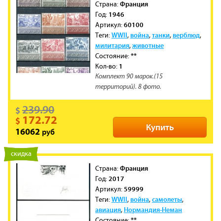
Франция
Cтрана:
1946
Год:
60100
Артикул:
WWII
война
танки
верблюд
Теги:
,
,
,
,
милитария
животные
,
**
Состояние:
1
Кол-во:
Комплект 90 марок.(15
территорий). 8 фото.
239.90
$
172.72
$
Купить
руб
16062
новинка
скидка
Франция
Cтрана:
2017
Год:
59999
Артикул:
WWII
война
самолеты
Теги:
,
,
,
авиация
Нормандия-Неман
,
**
Состояние: