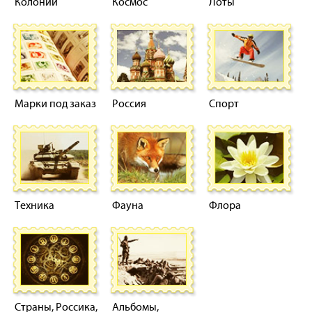
Колонии
Космос
Лоты
Марки под заказ
Россия
Спорт
Техника
Фауна
Флора
Страны, Россика,
Альбомы,