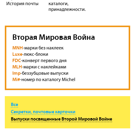
История почты
каталоги,
принадлежности.
Вторая Мировая Война
MNH
-марки без наклеек
Luxe
-люкс-блоки
FDC
-конверт первого дня
MLH
-марки с наклейками
Imp
-беззубцовые выпуски
Mi#
-номер по каталогу Michel
Все
Секретки, почтовые карточки
Выпуски посвященные Второй Мировой Войне