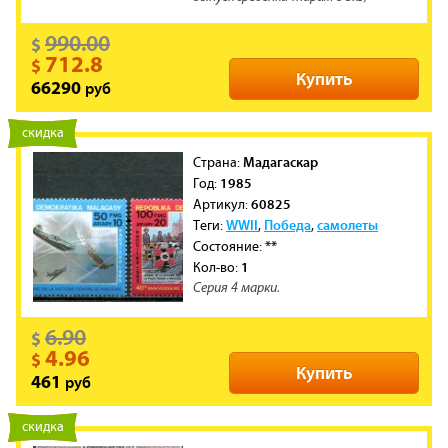
990.00
$
712.8
$
Купить
руб
66290
новинка
скидка
Мадагаскар
Cтрана:
1985
Год:
60825
Артикул:
WWII
Победа
самолеты
Теги:
,
,
**
Состояние:
1
Кол-во:
Серия 4 марки.
6.90
$
4.96
$
Купить
руб
461
новинка
скидка