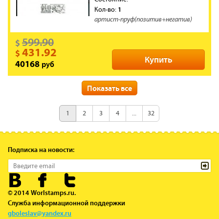
1
Кол-во:
артист-пруф(позитив+негатив)
599.90
$
431.92
$
Купить
руб
40168
новинка
скидка
Показать все
Франция
Cтрана:
2017
Год:
1
2
3
4
...
32
59998
Артикул:
WWII
война
самолеты
Теги:
,
,
,
авиация
Нормандия-Неман
,
Подписка на новости:
**
Состояние:
1
Кол-во:
проба-ателье.
449.90
© 2014 Worlstamps.ru.
$
Служба информационной поддержки
323.92
$
Купить
gboleslav@yandex.ru
руб
30124