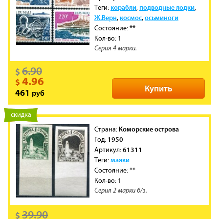
корабли
подводные лодки
Теги:
,
,
Ж.Верн
космос
осьминоги
,
,
**
Состояние:
1
Кол-во:
Серия 4 марки.
6.90
$
4.96
$
Купить
руб
461
новинка
скидка
Коморские острова
Cтрана:
1950
Год:
61311
Артикул:
маяки
Теги:
**
Состояние:
1
Кол-во:
Серия 2 марки б/з.
39.90
$