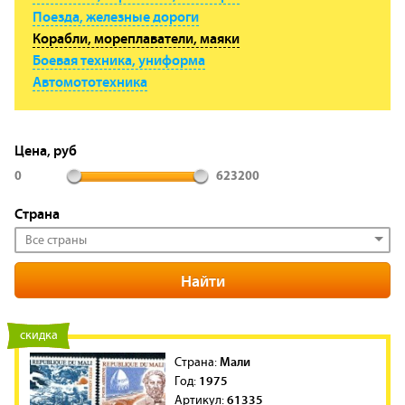
Поезда, железные дороги
Корабли, мореплаватели, маяки
Боевая техника, униформа
Автомототехника
Цена, руб
0
623200
Страна
Все страны
новинка
скидка
Мали
Cтрана:
1975
Год:
61335
Артикул: