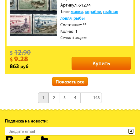
61274
Артикул:
маяки
корабли
рыбная
Теги:
,
,
ловля
рыбы
,
**
Состояние:
1
Кол-во:
Серия 5 марок.
12.90
$
9.28
$
Купить
руб
863
новинка
скидка
Показать все
Гернси
Cтрана:
1982
Год:
1
2
3
4
...
148
61263
Артикул:
корабли
маяки
лошади
Теги:
,
,
,
коровы
Подписка на новости:
**
Состояние:
1
Кол-во:
Серия 12 марок.