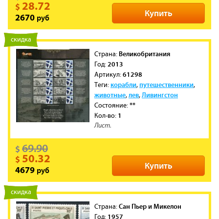
28.72
$
Купить
руб
2670
новинка
скидка
Великобритания
Cтрана:
2013
Год:
61298
Артикул:
корабли
путешественники
Теги:
,
,
животные
лев
Ливингстон
,
,
**
Состояние:
1
Кол-во:
Лист.
69.90
$
50.32
$
Купить
руб
4679
новинка
скидка
Сан Пьер и Микелон
Cтрана:
1957
Год: