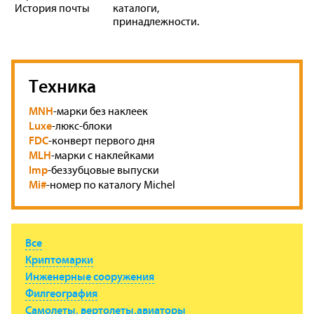
История почты
каталоги,
принадлежности.
Техника
MNH
-марки без наклеек
Luxe
-люкс-блоки
FDC
-конверт первого дня
MLH
-марки с наклейками
Imp
-беззубцовые выпуски
Mi#
-номер по каталогу Michel
Все
Криптомарки
Инженерные сооружения
Филгеография
Самолеты, вертолеты,авиаторы