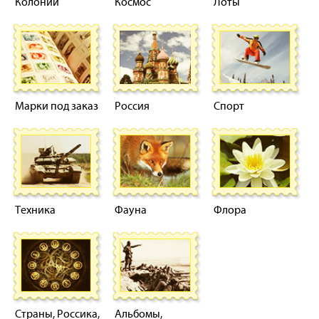
Колонии
Космос
Лоты
Марки под заказ
Россия
Спорт
Техника
Фауна
Флора
Страны, Россика,
Альбомы,