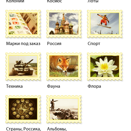
Колонии
Космос
Лоты
Марки под заказ
Россия
Спорт
Техника
Фауна
Флора
Страны, Россика,
Альбомы,