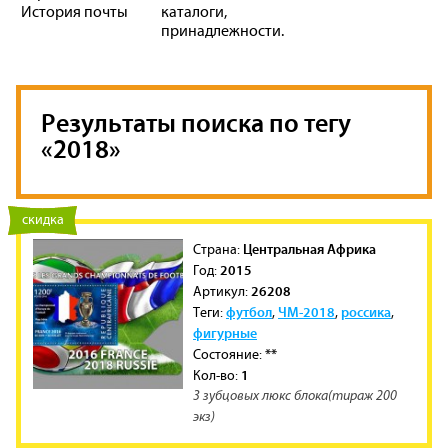
История почты
каталоги,
принадлежности.
Результаты поиска по тегу
«2018»
новинка
скидка
Центральная Африка
Cтрана:
2015
Год:
26208
Артикул:
футбол
ЧМ-2018
россика
Теги:
,
,
,
фигурные
**
Состояние:
1
Кол-во:
3 зубцовых люкс блока(тираж 200
экз)