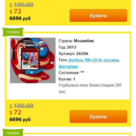
100.00
$
72
$
Купить
руб
6696
новинка
скидка
Мозамбик
Cтрана:
2015
Год:
26206
Артикул:
футбол
ЧМ-2018
россика
Теги:
,
,
,
фигурные
**
Состояние:
1
Кол-во:
4 зубцовых люкс блока (тираж 200
экз)
100.00
$
72
$
Купить
руб
6696
новинка
скидка