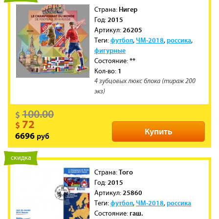
Нигер
Cтрана:
2015
Год:
26205
Артикул:
футбол
ЧМ-2018
россика
Теги:
,
,
,
фигурные
**
Состояние:
1
Кол-во:
4 зубцовых люкс блока (тираж 200
экз)
100.00
$
72
$
Купить
руб
6696
новинка
скидка
Того
Cтрана:
2015
Год:
25860
Артикул:
футбол
ЧМ-2018
россика
Теги:
,
,
гаш.
Состояние: