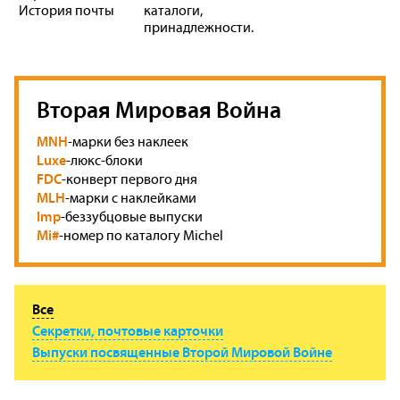
История почты
каталоги,
принадлежности.
Вторая Мировая Война
MNH
-марки без наклеек
Luxe
-люкс-блоки
FDC
-конверт первого дня
MLH
-марки с наклейками
Imp
-беззубцовые выпуски
Mi#
-номер по каталогу Michel
Все
Секретки, почтовые карточки
Выпуски посвященные Второй Мировой Войне