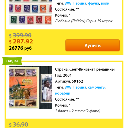
WWII
война
фауна
волк
Теги:
,
,
,
**
Состояние:
1
Кол-во:
Любляна (Лайбах) Серия 19 марок.
399.90
$
287.92
$
Купить
руб
26776
новинка
скидка
Сент-Винсент Гренадины
Cтрана:
2001
Год:
59162
Артикул:
WWII
война
самолеты
Теги:
,
,
,
корабли
**
Состояние:
1
Кол-во:
2 блока + 2 листа(2 фото)
36.90
$