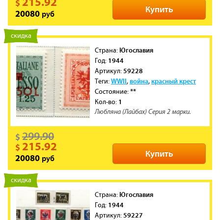
215.92
$
Купить
руб
20080
новинка
скидка
Югославия
Cтрана:
1944
Год:
59228
Артикул:
WWII
война
красный крест
Теги:
,
,
**
Состояние:
1
Кол-во:
Любляна (Лайбах) Серия 2 марки.
299.90
$
215.92
$
Купить
руб
20080
новинка
скидка
Югославия
Cтрана:
1944
Год:
59227
Артикул: