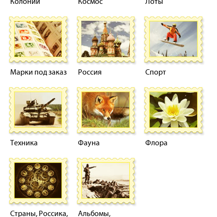
Колонии
Космос
Лоты
Марки под заказ
Россия
Спорт
Техника
Фауна
Флора
Страны, Россика,
Альбомы,