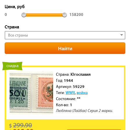
Цена, руб
0
158200
Страна
Все страны
новинка
скидка
Югославия
Cтрана:
1944
Год:
59229
Артикул:
WWII
война
Теги:
,
**
Состояние:
1
Кол-во:
Любляна (Лайбах) Серия 2 марки.
299.90
$