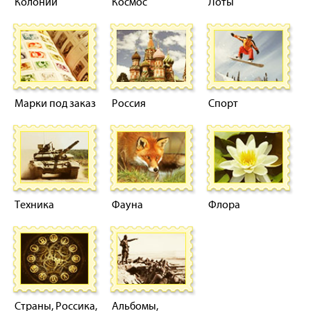
Колонии
Космос
Лоты
Марки под заказ
Россия
Спорт
Техника
Фауна
Флора
Страны, Россика,
Альбомы,