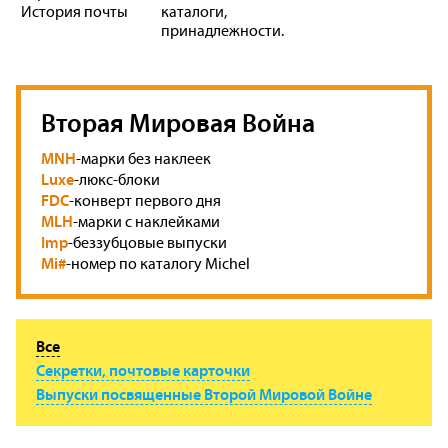
История почты
каталоги,
принадлежности.
Вторая Мировая Война
MNH
-марки без наклеек
Luxe
-люкс-блоки
FDC
-конверт первого дня
MLH
-марки с наклейками
Imp
-беззубцовые выпуски
Mi#
-номер по каталогу Michel
Все
Секретки, почтовые карточки
Выпуски посвященные Второй Мировой Войне