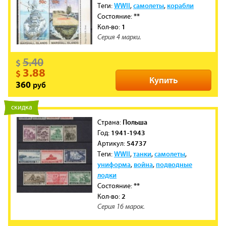
WWII
самолеты
корабли
Теги:
,
,
**
Состояние:
1
Кол-во:
Серия 4 марки.
5.40
$
3.88
$
Купить
руб
360
новинка
скидка
Польша
Cтрана:
1941-1943
Год:
54737
Артикул:
WWII
танки
самолеты
Теги:
,
,
,
униформа
война
подводные
,
,
лодки
**
Состояние:
2
Кол-во:
Серия 16 марок.