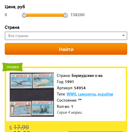
Цена, руб
0
158200
Страна
Все страны
новинка
скидка
Бермудские о-ва
Cтрана:
1991
Год:
54954
Артикул:
WWII
самолеты
корабли
Теги:
,
,
**
Состояние:
1
Кол-во:
Серия 4 марки.
17.90
$