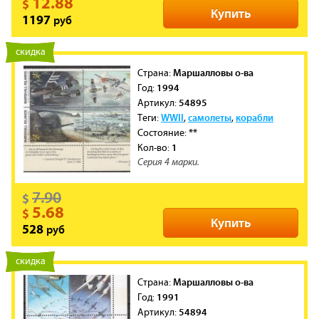
12.88
$
Купить
руб
1197
новинка
скидка
Маршалловы о-ва
Cтрана:
1994
Год:
54895
Артикул:
WWII
самолеты
корабли
Теги:
,
,
**
Состояние:
1
Кол-во:
Серия 4 марки.
7.90
$
5.68
$
Купить
руб
528
новинка
скидка
Маршалловы о-ва
Cтрана:
1991
Год:
54894
Артикул: